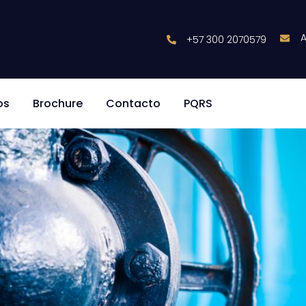
ombas
+57 300 2070579
 de las motobombas
os
Brochure
Contacto
PQRS