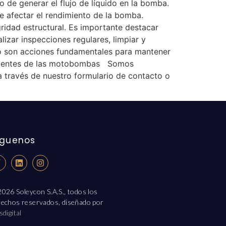
de generar el flujo de líquido en la bomba.
e afectar el rendimiento de la bomba.
idad estructural. Es importante destacar
izar inspecciones regulares, limpiar y
to son acciones fundamentales para mantener
recuentes de las motobombas Somos
 través de nuestro formulario de contacto o
íguenos
026 Soleycon S.A.S., todos los
rechos reservados, diseñado por
sdigital