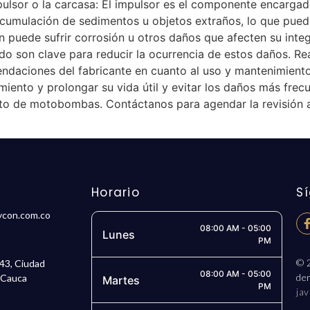
sor o la carcasa: El impulsor es el componente encargado 
 acumulación de sedimentos u objetos extraños, lo que pued
uede sufrir corrosión u otros daños que afecten su integr
 son clave para reducir la ocurrencia de estos daños. Real
mendaciones del fabricante en cuanto al uso y mantenimien
iento y prolongar su vida útil y evitar los daños más f
nto de motobombas. Contáctanos para agendar la revisión a
Horario
S
ycon.com.co
08:00 AM - 05:00
Lunes
PM
© 2
 43, Ciudad
08:00 AM - 05:00
de
l Cauca
Martes
PM
jav