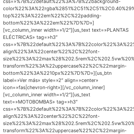
css=»%7B%22default%22%3A%7B%22background-
color%22%3A%22rgba%2851%2C51%2C51%2C0.40%29
top%22%3A%222em%22%2C%22padding-
bottom%22%3A%222em%22%7D%7D»]
[vc_column_inner width=»1/2″][us_text text=»PLANTAS
ELÉCTRICAS» tag=»h3″
css=»%7B%22default%22%3A%7B%22color%22%3A%22
align%22%3A%22center%22%2C%22font-
size%22%3A%22max%28%202.5rem%2C%202.5vw%20%
transform%22%3A%22uppercase%22%2C%22margin-
bottom%22%3A%2210px%22%7D%7D»][us_btn
label=»Ver más» style=»2″ align=»center»
icon=»fas|chevron-right»][/vc_column_inner]
[vc_column_inner width=»1/2″][us_text
text=»MOTOBOMBAS» tag=»h3″
css=»%7B%22default%22%3A%7B%22color%22%3A%22
align%22%3A%22center%22%2C%22font-
size%22%3A%22max%28%202.5rem%2C%202.5vw%20%
transform%22%3A%22uppercase%22%2C%22margin-