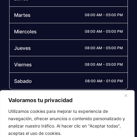
Martes
08:00 AM - 05:00 PM
Miercoles
08:00 AM - 05:00 PM
Jueves
08:00 AM - 05:00 PM
Viernes
08:00 AM - 05:00 PM
Sabado
08:00 AM - 01:00 PM
Síguenos
Valoramos tu privacidad
Utilizamos cookies para mejorar tu experiencia de
navegación, ofrecer anuncios o contenido personalizado y
analizar nuestro tráfico. Al hacer clic en "Aceptar todas",
© 2026 Soleycon S.A.S., todos los derechos reservados,
aceptas el uso de cookies.
diseñado por
javsdigital
1