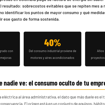
l resultado: sobrecostos evitables que se repiten mes a m
mo identificar los puntos de mayor consumo y qué medid
cir ese gasto de forma sostenida.
40%
grado con
Del consumo industrial proviene de
Años 
+ mejoras
motores y aires acondicionados
proyectos 
e nadie ve: el consumo oculto de tu emp
a eléctrica al área administrativa, el dato que más duele es el 
consecuencia. El origen está en un conjunto de equipos, hábit