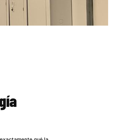
gía
 exactamente qué la