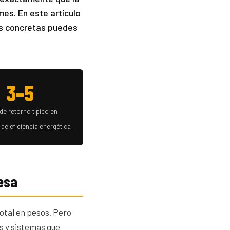
es. En este artículo
as concretas puedes
3–5
de retorno típico en
de eficiencia energética
resa
total en pesos. Pero
os y sistemas que