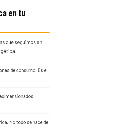
ca en tu
apas que seguimos en
rgética:
rones de consumo. Es el
bredimensionados,
rida. No todo se hace de