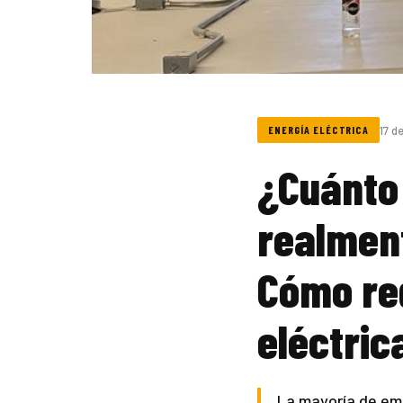
17 d
ENERGÍA ELÉCTRICA
¿Cuánto
realmen
Cómo red
eléctric
La mayoría de em