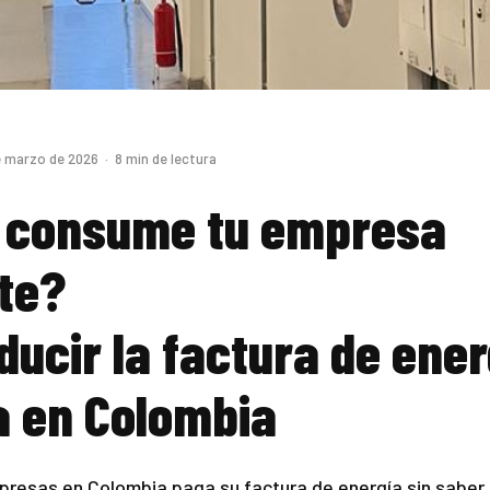
e marzo de 2026 · 8 min de lectura
 consume tu empresa
te?
ucir la factura de ener
a en Colombia
presas en Colombia paga su factura de energía sin saber