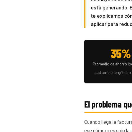
está generando. E
te explicamos có
aplicar para redu
35%
Promedio de ahorro lo
auditoría energética 
El problema qu
Cuando llega la factur
ese número es solo la 