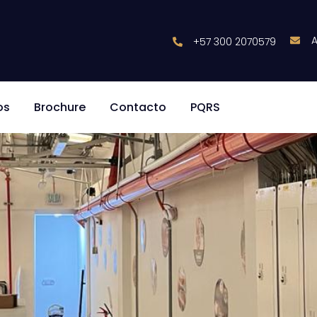
+57 300 2070579
os
Brochure
Contacto
PQRS