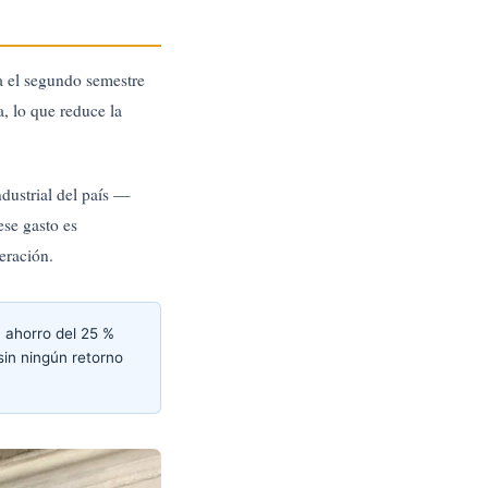
ra el segundo semestre
a, lo que reduce la
dustrial del país —
ese gasto es
eración.
 ahorro del 25 %
in ningún retorno