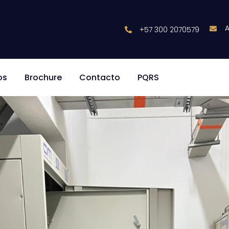
+57 300 2070579
os
Brochure
Contacto
PQRS