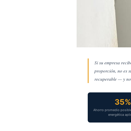
Si su empresa recib
ENERGÍA
proporción, no es s
Eficiencia 
recuperable — y no 
Cauca: cómo 
producción
35
Soleycon S.A.S.
·
Junio 20
Ahorro promedio posible
energética apl