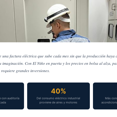
e una factura eléctrica que sube cada mes sin que la producción haya 
u imaginación. Con El Niño en puerta y los precios en bolsa al alza, par
energética en empresas del Valle del
requiere grandes inversiones.
bajar la factura eléctrica sin reduci
%
40%
26
·
9 min de lectura
 con auditoría
Del consumo eléctrico industrial
Más cons
icada
proviene de aires y motores
acondicion