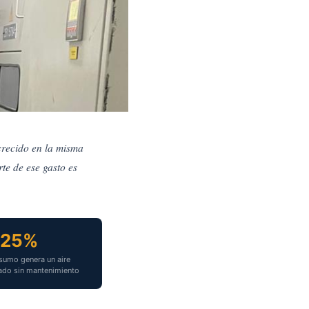
crecido en la misma
te de ese gasto es
r la
25%
umo genera un aire
ado sin mantenimiento