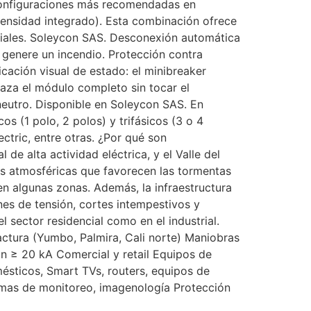
 configuraciones más recomendadas en
tensidad integrado). Esta combinación ofrece
rciales. Soleycon SAS. Desconexión automática
 genere un incendio. Protección contra
icación visual de estado: el minibreaker
laza el módulo completo sin tocar el
eutro. Disponible en Soleycon SAS. En
 (1 polo, 2 polos) y trifásicos (3 o 4
ctric, entre otras. ¿Por qué son
de alta actividad eléctrica, y el Valle del
es atmosféricas que favorecen las tormentas
n algunas zonas. Además, la infraestructura
nes de tensión, cortes intempestivos y
 sector residencial como en el industrial.
actura (Yumbo, Palmira, Cali norte) Maniobras
In ≥ 20 kA Comercial y retail Equipos de
ésticos, Smart TVs, routers, equipos de
temas de monitoreo, imagenología Protección