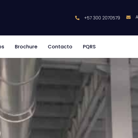
 — por qué su aire acondicion
+57 300 2070579
os
Brochure
Contacto
PQRS