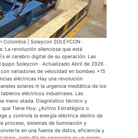
s en Colombia | Soleycon SOLEYCON ·
es: La revolución silenciosa que está
s el cerebro digital de su operación. Las
Equipo Soleycon · Actualizado Abril de 2026 ·
mo con variadores de velocidad en bombeo +15
cias eléctricas Hay una revolución
aneles solares ni la urgencia mediática de los
ableros eléctricos industriales. Las
na mano atada. Diagnóstico técnico y
o que Tiene Hoy: ¿Activo Estratégico o
ege y controla la energía eléctrica dentro de
de proceso, sistemas de iluminación y
onvierte en una fuente de datos, eficiencia y
 inicio, cada día de operación es un riesgo