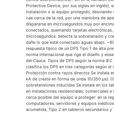
Protective Device, por sus siglas en inglés), 
instalación o al equipo protegido, desviando
cae cerca de la red, por una maniobra de aper
dispararse en microsegundos muy por encima d
conectados, quemando tarjetas electrónicas,
microsegundos: detecta la sobretensión y cre
dañe lo que esté conectado aguas abajo. ~80
respuesta típico de un DPS Tipo 1 de alta pr
norma internacional que rige el diseño y ensa
del Cauca. Tipos de DPS según la norma IEC
clasifica los DPS en tres categorías según el 
Protección contra rayos directos Se instala en
kA de cresta en forma de onda 10/350 µs). O
sobretensiones inducidas Se instala en los t
en instalaciones residenciales, comerciales e 
cerca posible del equipo a proteger: en la re
computadores, servidores y equipos médico
acometida, Tipo 2 en tableros secundarios y T