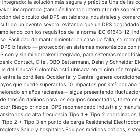
 integrado: la solución más segura y práctica Una de las
eaker incorporado (también llamado interruptor de sobrein
ección del circuito del DPS en tableros industriales y come
a sufrido un evento severo, evitando que un DPS degradado
cumpliendo con los requisitos de la norma IEC 61643-12. Ind
e. Facilidad de mantenimiento: en caso de falla, se reemp
a DPS bifásico — protección en sistemas monofásicos con n
con y sin minibreaker integrado, para sistemas monofásicos
oenix Contact, Citel, OBO Bettermann, Dehn y Schneider Ele
lle del Cauca? Colombia está ubicada en el cinturón tropical 
 entre la cordillera Occidental y Central genera condicion
rayos que puede superar los 10 impactos por km² por año e
a mejorado en años recientes— sigue presentando fluctuacio
de tensión dañinos para los equipos conectados, tanto en el
Sector Riesgo principal DPS recomendado Industria y manuf
ansitorios de alta frecuencia Tipo 1 + Tipo 2 coordinados, 
 Tipo 2 + Tipo 3 en punto de carga Residencial Electrodom
regletas Salud y hospitales Equipos médicos críticos, sis