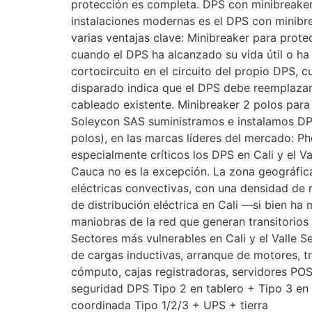
protección es completa. DPS con minibreaker
instalaciones modernas es el DPS con minibr
varias ventajas clave: Minibreaker para prot
cuando el DPS ha alcanzado su vida útil o h
cortocircuito en el circuito del propio DPS, 
disparado indica que el DPS debe reemplazars
cableado existente. Minibreaker 2 polos par
Soleycon SAS suministramos e instalamos DPS 
polos), en las marcas líderes del mercado: Ph
especialmente críticos los DPS en Cali y el Va
Cauca no es la excepción. La zona geográfica
eléctricas convectivas, con una densidad de 
de distribución eléctrica en Cali —si bien h
maniobras de la red que generan transitorios 
Sectores más vulnerables en Cali y el Valle 
de cargas inductivas, arranque de motores, tr
cómputo, cajas registradoras, servidores POS
seguridad DPS Tipo 2 en tablero + Tipo 3 en 
coordinada Tipo 1/2/3 + UPS + tierra