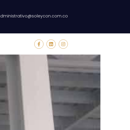
ado trabaja el doble
Administrativo@soleycon.com.co