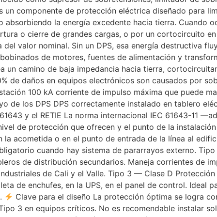
es un componente de protección eléctrica diseñado para limit
 o absorbiendo la energía excedente hacia tierra. Cuando 
tura o cierre de grandes cargas, o por un cortocircuito en
el valor nominal. Sin un DPS, esa energía destructiva flu
 bobinados de motores, fuentes de alimentación y transfo
a un camino de baja impedancia hacia tierra, cortocircuita
% de daños en equipos electrónicos son causados por sobr
estación 100 kA corriente de impulso máxima que puede man
yo de los DPS DPS correctamente instalado en tablero eléct
 61643 y el RETIE La norma internacional IEC 61643-11 —a
nivel de protección que ofrecen y el punto de la instalació
 la acometida o en el punto de entrada de la línea al edific
bligatorio cuando hay sistema de pararrayos externo. Tipo
ableros de distribución secundarios. Maneja corrientes de 
industriales de Cali y el Valle. Tipo 3 — Clase D Protección
gleta de enchufes, en la UPS, en el panel de control. Ideal
s.
Clave para el diseño La protección óptima se logra co
ipo 3 en equipos críticos. No es recomendable instalar solo