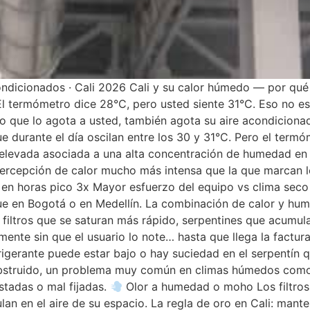
ndicionados · Cali 2026 Cali y su calor húmedo — por qué 
 El termómetro dice 28°C, pero usted siente 31°C. Eso no e
 que lo agota a usted, también agota su aire acondicionado
urante el día oscilan entre los 30 y 31°C. Pero el termóm
elevada asociada a una alta concentración de humedad en e
percepción de calor mucho más intensa que la que marcan l
en horas pico 3x Mayor esfuerzo del equipo vs clima seco
que en Bogotá o en Medellín. La combinación de calor y hu
 filtros que se saturan más rápido, serpentines que acumu
te sin que el usuario lo note… hasta que llega la factura 
efrigerante puede estar bajo o hay suciedad en el serpentín 
obstruido, un problema muy común en climas húmedos como
tadas o mal fijadas.
Olor a humedad o moho Los filtros
lan en el aire de su espacio. La regla de oro en Cali: man