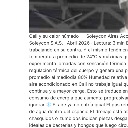
Cali y su calor húmedo — Soleycon Aires Aco
Soleycon S.A.S. · Abril 2026 · Lectura: 3 min
trabajando en su contra. Y el mismo fenómeno
temperatura promedio de 24°C y máximas que d
experimenta jornadas con sensación térmica 
regulación térmica del cuerpo y genera una 
promedio al mediodía 80% Humedad relativa 
aire acondicionado en Cali no trabaja igual 
continua y a mayor carga. Esto se traduce en
consumo de energía que aumenta progresivamen
ignorar
El aire ya no enfría igual El gas r
de agua dentro del espacio El drenaje está 
chasquidos o zumbidos indican piezas desgas
ideales de bacterias y hongos que luego circu