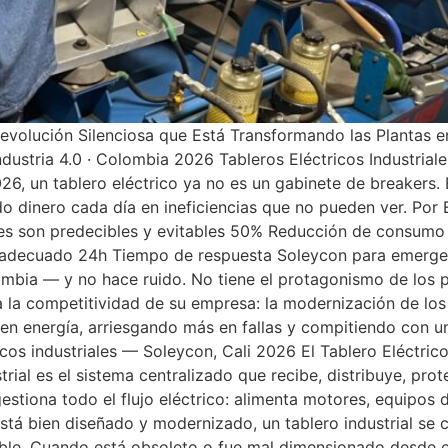
a Revolución Silenciosa que Está Transformando las Planta
 Industria 4.0 · Colombia 2026 Tableros Eléctricos Industrial
, un tablero eléctrico ya no es un gabinete de breakers. E
 dinero cada día en ineficiencias que no pueden ver. Por 
iales son predecibles y evitables 50% Reducción de consu
 adecuado 24h Tiempo de respuesta Soleycon para emergen
ombia — y no hace ruido. No tiene el protagonismo de los p
la competitividad de su empresa: la modernización de los t
n energía, arriesgando más en fallas y compitiendo con u
cos industriales — Soleycon, Cali 2026 El Tablero Eléctric
ial es el sistema centralizado que recibe, distribuye, prot
estiona todo el flujo eléctrico: alimenta motores, equipos 
tá bien diseñado y modernizado, un tablero industrial se c
ble. Cuando está obsoleto o fue mal dimensionado desde el