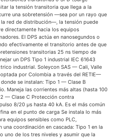
ar la tensión transitoria que llega a la
ocurre una sobretensión —sea por un rayo que
 la red de distribución—, la tensión puede
ye directamente hacia los equipos
rmadores. El DPS actúa en nanosegundos o
ndo efectivamente el transitorio antes de que
etensiones transitorias 25 ns tiempo de
ejar un DPS Tipo 1 industrial IEC 61643
rico industrial. Soleycon SAS — Cali, Valle
doptada por Colombia a través del RETIE—
n donde se instalan: Tipo 1 — Clase B
io. Maneja las corrientes más altas (hasta 100
 2 — Clase C Protección contra
impulso 8/20 µs hasta 40 kA. Es el más común
 fina en el punto de carga Se instala lo más
 para equipos sensibles como PLC,
n una coordinación en cascada: Tipo 1 en la
 uno de los tres niveles y asumir que la